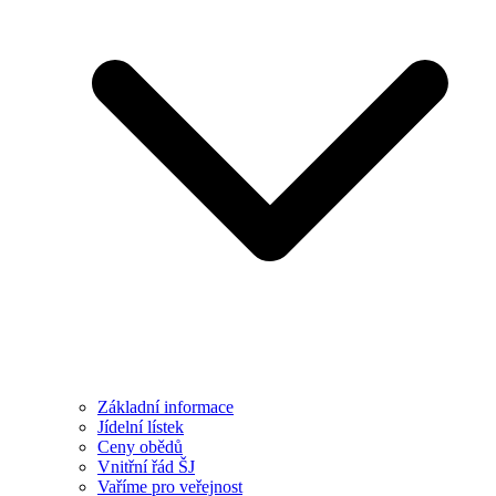
Základní informace
Jídelní lístek
Ceny obědů
Vnitřní řád ŠJ
Vaříme pro veřejnost