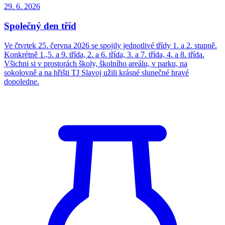
29. 6.
2026
Společný den tříd
Ve čtvrtek 25. června 2026 se spojily jednotlivé třídy 1. a 2. stupně.
Konkrétně 1.,5. a 9. třída, 2. a 6. třída, 3. a 7. třída, 4. a 8. třída.
Všichni si v prostorách školy, školního areálu, v parku, na
sokolovně a na hřišti TJ Slavoj užili krásné slunečné hravé
dopoledne.