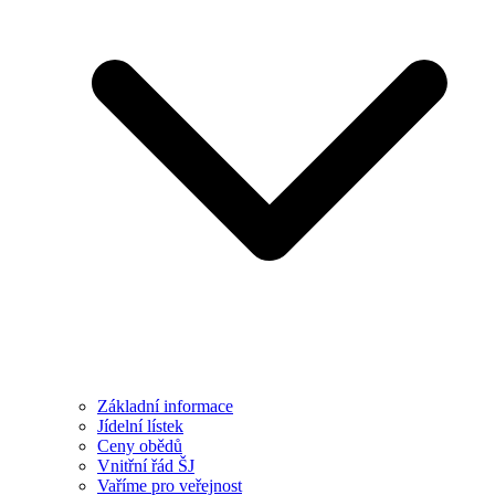
Základní informace
Jídelní lístek
Ceny obědů
Vnitřní řád ŠJ
Vaříme pro veřejnost