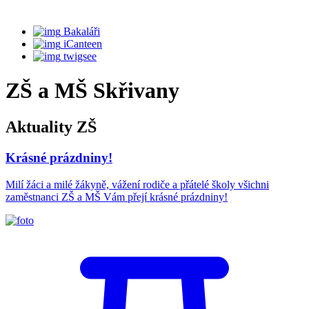
Bakaláři
iCanteen
twigsee
ZŠ a MŠ Skřivany
Aktuality ZŠ
Krásné prázdniny!
Milí žáci a milé žákyně, vážení rodiče a přátelé školy všichni
zaměstnanci ZŠ a MŠ Vám přejí krásné prázdniny!