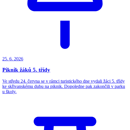
25. 6.
2026
Piknik žáků 5. třídy
Ve středu 24. června se v rámci turistického dne vydali žáci 5. třídy
ke skřivanskému dubu na piknik. Dopoledne pak zakončili v parku
u školy.