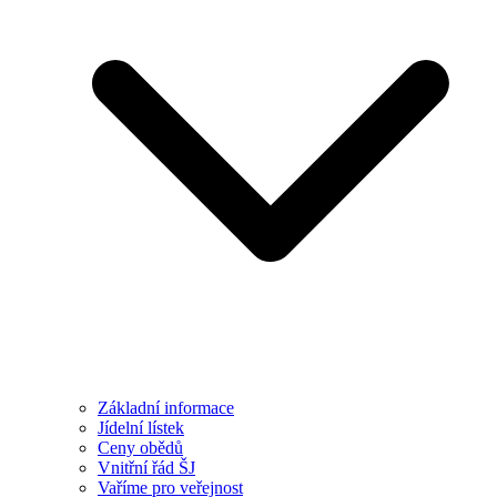
Základní informace
Jídelní lístek
Ceny obědů
Vnitřní řád ŠJ
Vaříme pro veřejnost