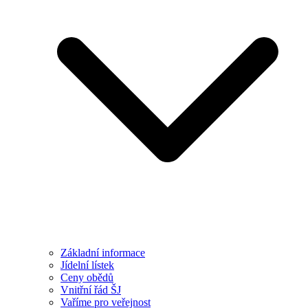
Základní informace
Jídelní lístek
Ceny obědů
Vnitřní řád ŠJ
Vaříme pro veřejnost