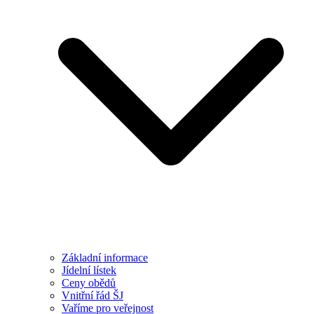
Základní informace
Jídelní lístek
Ceny obědů
Vnitřní řád ŠJ
Vaříme pro veřejnost