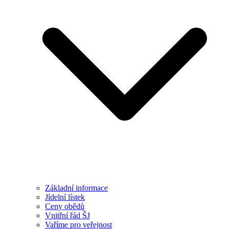
Základní informace
Jídelní lístek
Ceny obědů
Vnitřní řád ŠJ
Vaříme pro veřejnost