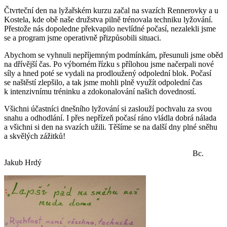
Čtvrteční den na lyžařském kurzu začal na svazích Rennerovky a u
Kostela, kde obě naše družstva pilně trénovala techniku lyžování.
Přestože nás dopoledne překvapilo nevlídné počasí, nezalekli jsme
se a program jsme operativně přizpůsobili situaci.
Abychom se vyhnuli nepříjemným podmínkám, přesunuli jsme oběd
na dřívější čas. Po výborném řízku s přílohou jsme načerpali nové
síly a hned poté se vydali na prodloužený odpolední blok. Počasí
se naštěstí zlepšilo, a tak jsme mohli plně využít odpolední čas
k intenzivnímu tréninku a zdokonalování našich dovedností.
Všichni účastníci dnešního lyžování si zaslouží pochvalu za svou
snahu a odhodlání. I přes nepřízeň počasí ráno vládla dobrá nálada
a všichni si den na svazích užili. Těšíme se na další dny plné sněhu
a skvělých zážitků!
Bc.
Jakub Hrdý