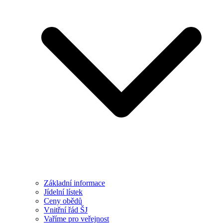
Základní informace
Jídelní lístek
Ceny obědů
Vnitřní řád ŠJ
Vaříme pro veřejnost