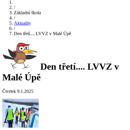
/
Základní škola
/
Aktuality
/
Den třetí.... LVVZ v Malé Úpě
Den třetí.... LVVZ v
Malé Úpě
Čtvrtek 9.1.2025